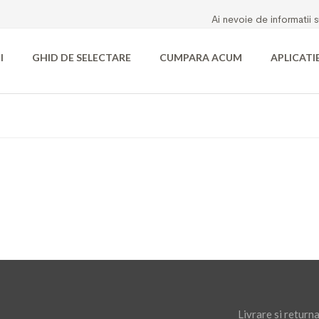
Ai nevoie de informatii 
I
GHID DE SELECTARE
CUMPARA ACUM
APLICATI
Livrare si return