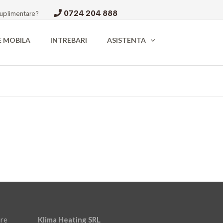
0724 204 888
suplimentare?
E MOBILA
INTREBARI
ASISTENTA
are
Klima Heating SRL