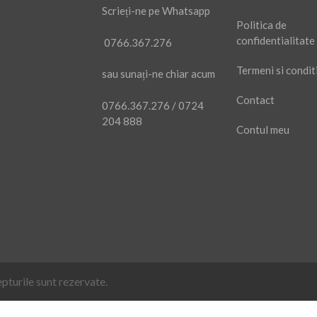
Scrieți-ne pe Whatsapp
Politica de
confidentialitate
0766.367.276
Termeni si conditi
sau sunați-ne chiar acum
Contact
0766.367.276
/
0724
204 888
Contul meu
urile sunt rezervate.