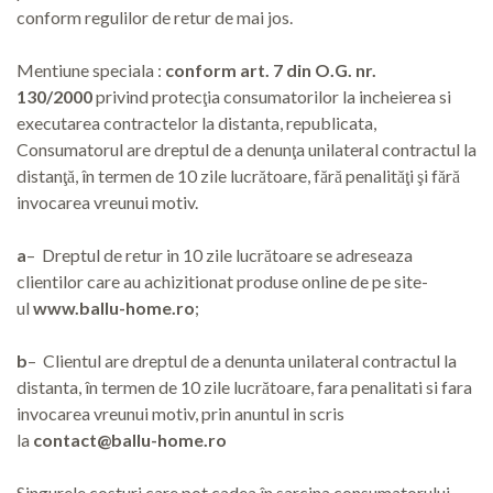
conform regulilor de retur de mai jos.
Mentiune speciala :
conform art. 7 din O.G. nr.
130/2000
privind protecţia consumatorilor la incheierea si
executarea contractelor la distanta, republicata,
Consumatorul are dreptul de a denunţa unilateral contractul la
distanţă, în termen de 10 zile lucrătoare, fără penalităţi şi fără
invocarea vreunui motiv.
a
– Dreptul de retur in 10 zile lucrătoare se adreseaza
clientilor care au achizitionat produse online de pe site-
ul
www.ballu-home.ro
;
b
– Clientul are dreptul de a denunta unilateral contractul la
distanta, în termen de 10 zile lucrătoare, fara penalitati si fara
invocarea vreunui motiv, prin anuntul in scris
la
contact@ballu-home.ro
Singurele costuri care pot cadea în sarcina consumatorului