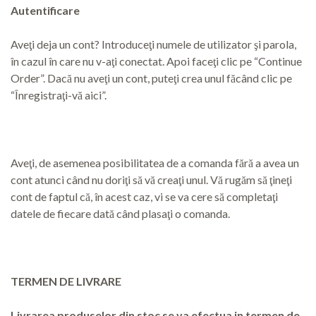
Autentificare
Aveţi deja un cont? Introduceţi numele de utilizator şi parola,
în cazul în care nu v-aţi conectat. Apoi faceţi clic pe “Continue
Order”. Dacă nu aveţi un cont, puteţi crea unul făcând clic pe
“Înregistraţi-vă aici”.
Aveţi, de asemenea posibilitatea de a comanda fără a avea un
cont atunci când nu doriţi să vă creaţi unul. Vă rugăm să ţineţi
cont de faptul că, în acest caz, vi se va cere să completaţi
datele de fiecare dată când plasaţi o comanda.
TERMEN DE LIVRARE
Livrarea produselor din stoc se va efectua in termen de