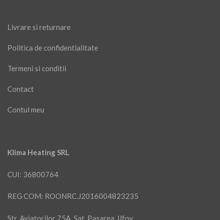
Livrare si returnare
Politica de confidentialitate
Termeni si conditii
Contact
Contul meu
Klima Heating SRL
CUI: 36800764
REG COM: ROONRC.J2016004823235
Str. Aviatorilor 75A, Sat. Pasarea, Ilfov