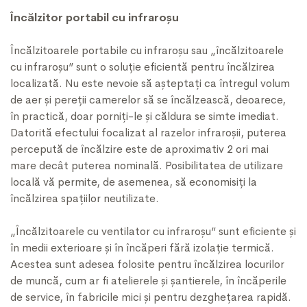
Încălzitor portabil cu infraroșu
Încălzitoarele portabile cu infraroșu sau „încălzitoarele
cu infraroșu” sunt o soluție eficientă pentru încălzirea
localizată. Nu este nevoie să așteptați ca întregul volum
de aer și pereții camerelor să se încălzească, deoarece,
în practică, doar porniți-le și căldura se simte imediat.
Datorită efectului focalizat al razelor infraroșii, puterea
percepută de încălzire este de aproximativ 2 ori mai
mare decât puterea nominală. Posibilitatea de utilizare
locală vă permite, de asemenea, să economisiți la
încălzirea spațiilor neutilizate.
„Încălzitoarele cu ventilator cu infraroșu” sunt eficiente și
în medii exterioare și în încăperi fără izolație termică.
Acestea sunt adesea folosite pentru încălzirea locurilor
de muncă, cum ar fi atelierele și șantierele, în încăperile
de service, în fabricile mici și pentru dezghețarea rapidă.